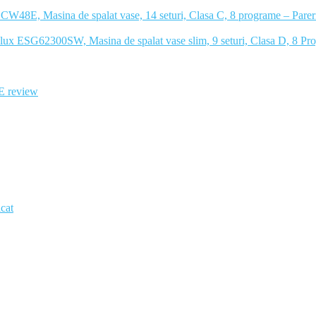
48E, Masina de spalat vase, 14 seturi, Clasa C, 8 programe – Parer
olux ESG62300SW, Masina de spalat vase slim, 9 seturi, Clasa D, 8 Pr
E review
lcat