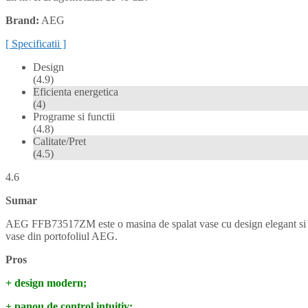
Brand:
AEG
[ Specificatii ]
Design
(4.9)
Eficienta energetica
(4)
Programe si functii
(4.8)
Calitate/Pret
(4.5)
4.6
Sumar
AEG FFB73517ZM este o masina de spalat vase cu design elegant si dim
vase din portofoliul AEG.
Pros
+ design modern;
+ panou de control intuitiv;