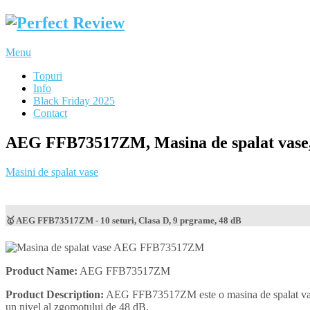
Menu
Topuri
Info
Black Friday 2025
Contact
AEG FFB73517ZM, Masina de spalat vase, 1
Masini de spalat vase
🥇 AEG FFB73517ZM - 10 seturi, Clasa D, 9 prgrame, 48 dB
Product Name:
AEG FFB73517ZM
Product Description:
AEG FFB73517ZM este o masina de spalat vase sl
un nivel al zgomotului de 48 dB.