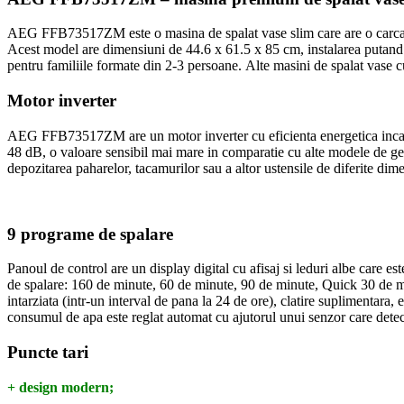
AEG FFB73517ZM este o masina de spalat vase slim care are o carcasa 
Acest model are dimensiuni de 44.6 x 61.5 x 85 cm, instalarea putand sa
pentru familiile formate din 2-3 persoane. Alte masini de spalat vase c
Motor inverter
AEG FFB73517ZM are un motor inverter cu eficienta energetica incadra
48 dB, o valoare sensibil mai mare in comparatie cu alte modele de gene
depozitarea paharelor, tacamurilor sau a altor ustensile de diferite di
9 programe de spalare
Panoul de control are un display digital cu afisaj si leduri albe care 
de spalare: 160 de minute, 60 de minute, 90 de minute, Quick 30 de minu
intarziata (intr-un interval de pana la 24 de ore), clatire suplimentara,
consumul de apa este reglat automat cu ajutorul unui senzor care dete
Puncte tari
+ design modern;