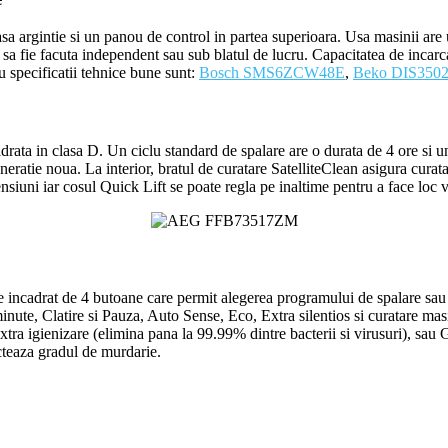
argintie si un panou de control in partea superioara. Usa masinii are 
 fie facuta independent sau sub blatul de lucru. Capacitatea de incarcar
u specificatii tehnice bune sunt:
Bosch SMS6ZCW48E
,
Beko DIS350
ta in clasa D. Un ciclu standard de spalare are o durata de 4 ore si un
ratie noua. La interior, bratul de curatare SatelliteClean asigura curata
mensiuni iar cosul Quick Lift se poate regla pe inaltime pentru a face lo
este incadrat de 4 butoane care permit alegerea programului de spalare sa
te, Clatire si Pauza, Auto Sense, Eco, Extra silentios si curatare masina
 extra igienizare (elimina pana la 99.99% dintre bacterii si virusuri), sau 
cteaza gradul de murdarie.