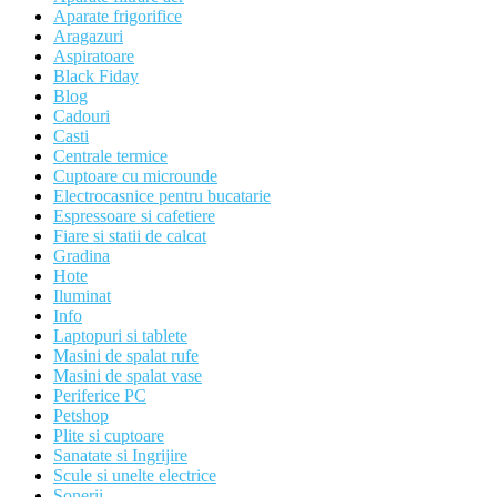
Aparate frigorifice
Aragazuri
Aspiratoare
Black Fiday
Blog
Cadouri
Casti
Centrale termice
Cuptoare cu microunde
Electrocasnice pentru bucatarie
Espressoare si cafetiere
Fiare si statii de calcat
Gradina
Hote
Iluminat
Info
Laptopuri si tablete
Masini de spalat rufe
Masini de spalat vase
Periferice PC
Petshop
Plite si cuptoare
Sanatate si Ingrijire
Scule si unelte electrice
Sonerii