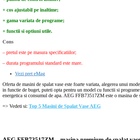
+ cos ajustabil pe inaltime;
+ gama variata de programe;
+ functii si optiuni utile.
Cons
– pretul este pe masura specificatiilor;
– durata programului standard este mare.
Vezi pret eMag
Oferta de masini de spalat vase este foarte variata, alegerea unui model 
in functie de buget, puteti opta pentru un model cu functii si programe
energetica si consumul de apa. AEG FFB73517ZM este o masina de spalat
=> Vedeti si:
Top 5 Masini de Spalat Vase AEG
AEG FFB73517ZM – masina premium de spalat vas