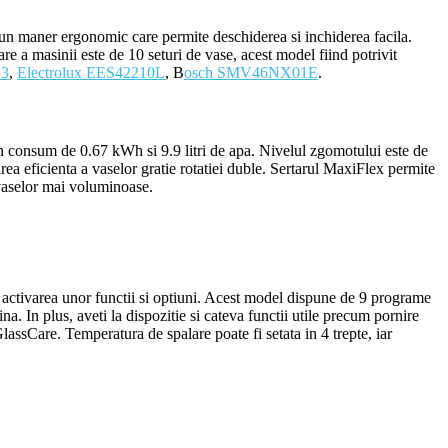
un maner ergonomic care permite deschiderea si inchiderea facila.
e a masinii este de 10 seturi de vase, acest model fiind potrivit
23
,
Electrolux EES42210L
, B
osch SMV46NX01E
.
 consum de 0.67 kWh si 9.9 litri de apa. Nivelul zgomotului este de
rea eficienta a vaselor gratie rotatiei duble. Sertarul MaxiFlex permite
c vaselor mai voluminoase.
u activarea unor functii si optiuni. Acest model dispune de 9 programe
. In plus, aveti la dispozitie si cateva functii utile precum pornire
GlassCare. Temperatura de spalare poate fi setata in 4 trepte, iar