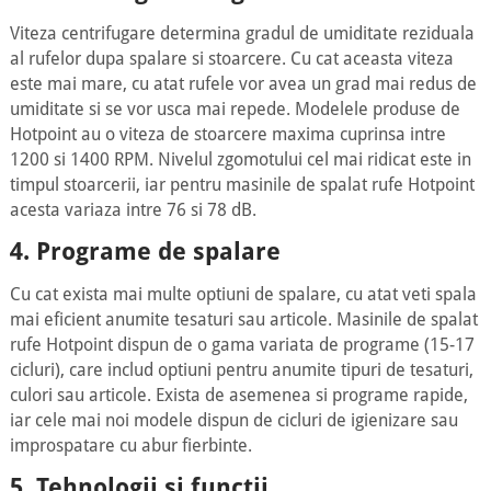
Viteza centrifugare determina gradul de umiditate reziduala
al rufelor dupa spalare si stoarcere. Cu cat aceasta viteza
este mai mare, cu atat rufele vor avea un grad mai redus de
umiditate si se vor usca mai repede. Modelele produse de
Hotpoint au o viteza de stoarcere maxima cuprinsa intre
1200 si 1400 RPM. Nivelul zgomotului cel mai ridicat este in
timpul stoarcerii, iar pentru masinile de spalat rufe Hotpoint
acesta variaza intre 76 si 78 dB.
4. Programe de spalare
Cu cat exista mai multe optiuni de spalare, cu atat veti spala
mai eficient anumite tesaturi sau articole. Masinile de spalat
rufe Hotpoint dispun de o gama variata de programe (15-17
cicluri), care includ optiuni pentru anumite tipuri de tesaturi,
culori sau articole. Exista de asemenea si programe rapide,
iar cele mai noi modele dispun de cicluri de igienizare sau
improspatare cu abur fierbinte.
5. Tehnologii si functii