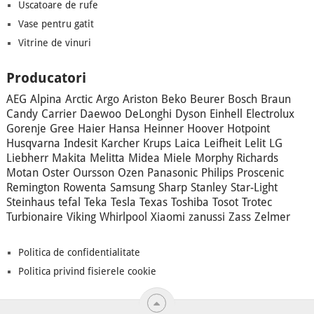
Uscatoare de rufe
Vase pentru gatit
Vitrine de vinuri
Producatori
AEG
Alpina
Arctic
Argo
Ariston
Beko
Beurer
Bosch
Braun
Candy
Carrier
Daewoo
DeLonghi
Dyson
Einhell
Electrolux
Gorenje
Gree
Haier
Hansa
Heinner
Hoover
Hotpoint
Husqvarna
Indesit
Karcher
Krups
Laica
Leifheit
Lelit
LG
Liebherr
Makita
Melitta
Midea
Miele
Morphy Richards
Motan
Oster
Oursson
Ozen
Panasonic
Philips
Proscenic
Remington
Rowenta
Samsung
Sharp
Stanley
Star-Light
Steinhaus
tefal
Teka
Tesla
Texas
Toshiba
Tosot
Trotec
Turbionaire
Viking
Whirlpool
Xiaomi
zanussi
Zass
Zelmer
Politica de confidentialitate
Politica privind fisierele cookie