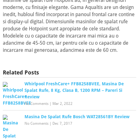
Masinile de spalat rufe Hotpoint au, in general designuri
moderne, cu finisaje elegante. Gama Aqualtis are un design
inedit, hubloul fiind incorporat in panoul frontal care contine
si display-ul digital. Dimensiunile masinilor de spalat rufe
produse de Hotpoint sunt apropiate de cele standard.
Modelele cu o capacitate de incarcare mai mica au o
adancime de 45-50 cm, iar pentru cele cu o capacitate de
incarcare mai generoasa, adancimea este de 60 cm.
Related Posts
Whirlpool FreshCare+ FFB8258BVEE, Masina De
Spalat Rufe, 8 Kg, Clasa B, 1200 RPM – Pareri Si
Review
No Comments
|
Mar 2, 2022
Masina De Spalat Rufe Bosch WAT28561BY Review
No Comments
|
Dec 7, 2017