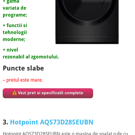
+ gama
variata de
programe;
+ functii si
tehnologii
moderne;
+ nivel
rezonabil al zgomotului.
Puncte slabe
– pretul este mare.
3.
Hotpoint AQS73D28SEUBN
Hotpoint AQS73D28SEUBN este o masina de spalat rufe cu