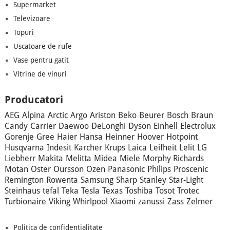
Supermarket
Televizoare
Topuri
Uscatoare de rufe
Vase pentru gatit
Vitrine de vinuri
Producatori
AEG
Alpina
Arctic
Argo
Ariston
Beko
Beurer
Bosch
Braun
Candy
Carrier
Daewoo
DeLonghi
Dyson
Einhell
Electrolux
Gorenje
Gree
Haier
Hansa
Heinner
Hoover
Hotpoint
Husqvarna
Indesit
Karcher
Krups
Laica
Leifheit
Lelit
LG
Liebherr
Makita
Melitta
Midea
Miele
Morphy Richards
Motan
Oster
Oursson
Ozen
Panasonic
Philips
Proscenic
Remington
Rowenta
Samsung
Sharp
Stanley
Star-Light
Steinhaus
tefal
Teka
Tesla
Texas
Toshiba
Tosot
Trotec
Turbionaire
Viking
Whirlpool
Xiaomi
zanussi
Zass
Zelmer
Politica de confidentialitate