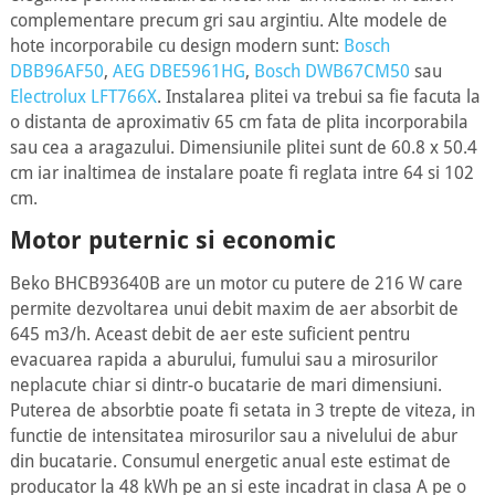
complementare precum gri sau argintiu. Alte modele de
hote incorporabile cu design modern sunt:
Bosch
DBB96AF50
,
AEG DBE5961HG
,
Bosch DWB67CM50
sau
Electrolux LFT766X
. Instalarea plitei va trebui sa fie facuta la
o distanta de aproximativ 65 cm fata de plita incorporabila
sau cea a aragazului. Dimensiunile plitei sunt de 60.8 x 50.4
cm iar inaltimea de instalare poate fi reglata intre 64 si 102
cm.
Motor puternic si economic
Beko BHCB93640B are un motor cu putere de 216 W care
permite dezvoltarea unui debit maxim de aer absorbit de
645 m3/h. Aceast debit de aer este suficient pentru
evacuarea rapida a aburului, fumului sau a mirosurilor
neplacute chiar si dintr-o bucatarie de mari dimensiuni.
Puterea de absorbtie poate fi setata in 3 trepte de viteza, in
functie de intensitatea mirosurilor sau a nivelului de abur
din bucatarie. Consumul energetic anual este estimat de
producator la 48 kWh pe an si este incadrat in clasa A pe o