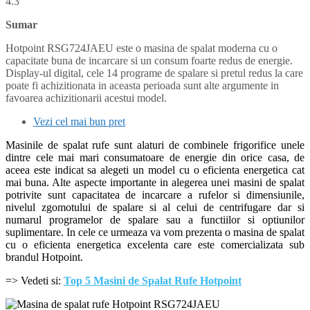
4.3
Sumar
Hotpoint RSG724JAEU este o masina de spalat moderna cu o
capacitate buna de incarcare si un consum foarte redus de energie.
Display-ul digital, cele 14 programe de spalare si pretul redus la care
poate fi achizitionata in aceasta perioada sunt alte argumente in
favoarea achizitionarii acestui model.
Vezi cel mai bun pret
Masinile de spalat rufe sunt alaturi de combinele frigorifice unele
dintre cele mai mari consumatoare de energie din orice casa, de
aceea este indicat sa alegeti un model cu o eficienta energetica cat
mai buna. Alte aspecte importante in alegerea unei masini de spalat
potrivite sunt capacitatea de incarcare a rufelor si dimensiunile,
nivelul zgomotului de spalare si al celui de centrifugare dar si
numarul programelor de spalare sau a functiilor si optiunilor
suplimentare. In cele ce urmeaza va vom prezenta o masina de spalat
cu o eficienta energetica excelenta care este comercializata sub
brandul Hotpoint.
=> Vedeti si:
Top 5 Masini de Spalat Rufe Hotpoint