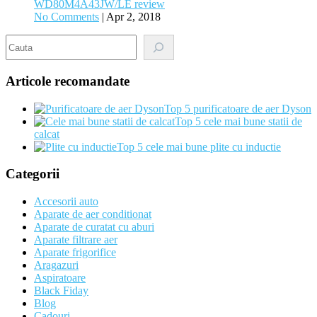
WD80M4A43JW/LE review
No Comments
|
Apr 2, 2018
Search
Articole recomandate
Top 5 purificatoare de aer Dyson
Top 5 cele mai bune statii de
calcat
Top 5 cele mai bune plite cu inductie
Categorii
Accesorii auto
Aparate de aer conditionat
Aparate de curatat cu aburi
Aparate filtrare aer
Aparate frigorifice
Aragazuri
Aspiratoare
Black Fiday
Blog
Cadouri