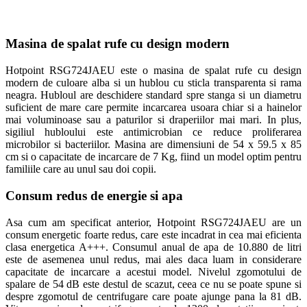
Masina de spalat rufe cu design modern
Hotpoint RSG724JAEU este o masina de spalat rufe cu design
modern de culoare alba si un hublou cu sticla transparenta si rama
neagra. Hubloul are deschidere standard spre stanga si un diametru
suficient de mare care permite incarcarea usoara chiar si a hainelor
mai voluminoase sau a paturilor si draperiilor mai mari. In plus,
sigiliul hubloului este antimicrobian ce reduce proliferarea
microbilor si bacteriilor. Masina are dimensiuni de 54 x 59.5 x 85
cm si o capacitate de incarcare de 7 Kg, fiind un model optim pentru
familiile care au unul sau doi copii.
Consum redus de energie si apa
Asa cum am specificat anterior, Hotpoint RSG724JAEU are un
consum energetic foarte redus, care este incadrat in cea mai eficienta
clasa energetica A+++. Consumul anual de apa de 10.880 de litri
este de asemenea unul redus, mai ales daca luam in considerare
capacitate de incarcare a acestui model. Nivelul zgomotului de
spalare de 54 dB este destul de scazut, ceea ce nu se poate spune si
despre zgomotul de centrifugare care poate ajunge pana la 81 dB.