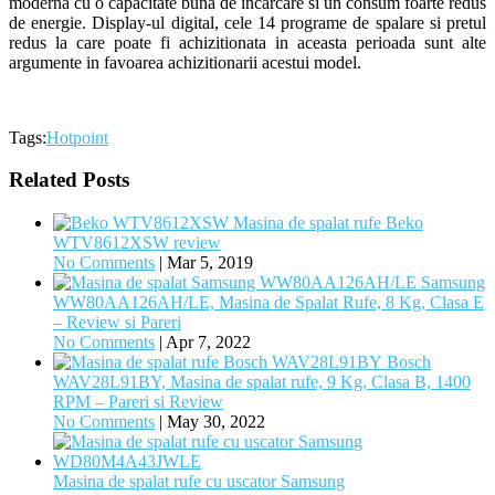
moderna cu o capacitate buna de incarcare si un consum foarte redus
de energie. Display-ul digital, cele 14 programe de spalare si pretul
redus la care poate fi achizitionata in aceasta perioada sunt alte
argumente in favoarea achizitionarii acestui model.
Tags:
Hotpoint
Related Posts
Masina de spalat rufe Beko
WTV8612XSW review
No Comments
|
Mar 5, 2019
Samsung
WW80AA126AH/LE, Masina de Spalat Rufe, 8 Kg, Clasa E
– Review si Pareri
No Comments
|
Apr 7, 2022
Bosch
WAV28L91BY, Masina de spalat rufe, 9 Kg, Clasa B, 1400
RPM – Pareri si Review
No Comments
|
May 30, 2022
Masina de spalat rufe cu uscator Samsung