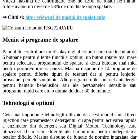
Viteza maxima de centrifugare este de 1200 de rotatii pe minut,
rufele avand un nivel de 53% de umiditate dupa spalare.
⇒
Cititi si:
alte reviewuri de masini de spalat rufe
Meniu si programe de spalare
Panoul de control are un display digital colorat care este incadrat de
6 butoane pentru diferite functii si optiuni, un buton rotativ mai mare
pentru selectarea programului de spalare si doua butoane mai mici
pentru pornire/oprire si pauza. Masina dispune de 14 programe de
spalare pentru diferite tipuri de tesaturi dar si pentru lenjerie,
prosoape, perdele sau pilote. Alte programe utile sunt cel antialergic
pentru hainele bebelusilor sau ale persoanelor sensibile sau
programul rapid care are o durata de doar 30 de minute.
Tehnologii si optiuni
Cele mai importante tehnologii utilizate de acest model sunt Direct
injection care preamesteca detergentul cu apa pentru activarea rapida
a enzimelor din detergent sau Digital Motion Technology care
utilizeaza 10 miscari diferite ale tamburului pentru indepartarea
petelor dificile. Masina dispune de functie de pornire intarziata dar