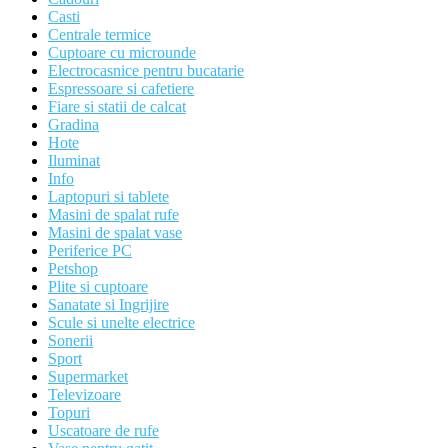
Casti
Centrale termice
Cuptoare cu microunde
Electrocasnice pentru bucatarie
Espressoare si cafetiere
Fiare si statii de calcat
Gradina
Hote
Iluminat
Info
Laptopuri si tablete
Masini de spalat rufe
Masini de spalat vase
Periferice PC
Petshop
Plite si cuptoare
Sanatate si Ingrijire
Scule si unelte electrice
Sonerii
Sport
Supermarket
Televizoare
Topuri
Uscatoare de rufe