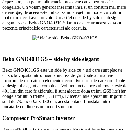
depozitare, atat pentru alimentele proaspete cat si pentru cele
congelate. Un volum generos inseamna insa si un consum mai mare
de energie, de aceea este indicat sa nu alegeti un model cu volum
mai mare decat aveti nevoie. Un astfel de side by side cu design
elegant este si Beko GNO4031GS iar in cele ce urmeaza va vom
prezenta principalele caracteristici ale acestuia.
Beko GNO4031GS – side by side elegant
Beko GNO4031GS este un side by side cu 4 usi care sunt placate
cu sticla vopsita intr-o nuanta inchisa de gri. Usile au manere
incorporate marcate cu elemente decorative cromate care contribuie
la designul elegant al combinei. Volumul net al acestui model este de
401 litri din care frigiderului ii sunt alocate doua treimi (268 litri) iar
congelatorului o treime (133 litri). Dimensiunile aparatului frigorific
sunt de 79.5 x 69.2 x 180 cm, acesta putand fi instalat intr-o
bucatarie cu dimensiuni medii sau mari.
Compresor ProSmart Inverter
Beko GNO4031GS are un compresor ProSmart Inverter care are o