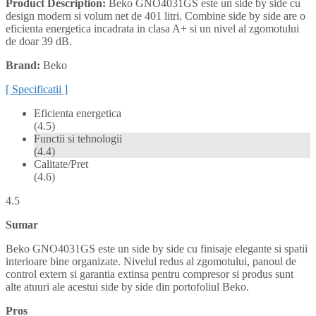
Product Description:
Beko GNO4031GS este un side by side cu
design modern si volum net de 401 litri. Combine side by side are o
eficienta energetica incadrata in clasa A+ si un nivel al zgomotului
de doar 39 dB.
Brand:
Beko
[ Specificatii ]
Eficienta energetica
(4.5)
Functii si tehnologii
(4.4)
Calitate/Pret
(4.6)
4.5
Sumar
Beko GNO4031GS este un side by side cu finisaje elegante si spatii
interioare bine organizate. Nivelul redus al zgomotului, panoul de
control extern si garantia extinsa pentru compresor si produs sunt
alte atuuri ale acestui side by side din portofoliul Beko.
Pros