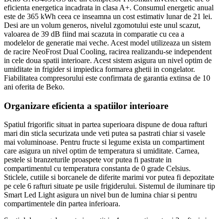
eficienta energetica incadrata in clasa A+. Consumul energetic anual
este de 365 kWh ceea ce inseamna un cost estimativ lunar de 21 lei.
Desi are un volum generos, nivelul zgomotului este unul scazut,
valoarea de 39 dB fiind mai scazuta in comparatie cu cea a
modelelor de generatie mai veche. Acest model utilizeaza un sistem
de racire NeoFrost Dual Cooling, racirea realizandu-se independent
in cele doua spatii interioare. Acest sistem asigura un nivel optim de
umiditate in frigider si impiedica formarea ghetii in congelator.
Fiabilitatea compresorului este confirmata de garantia extinsa de 10
ani oferita de Beko.
Organizare eficienta a spatiilor interioare
Spatiul frigorific situat in partea superioara dispune de doua rafturi
mari din sticla securizata unde veti putea sa pastrati chiar si vasele
mai voluminoase. Pentru fructe si legume exista un compartiment
care asigura un nivel optim de temperatura si umiditate. Carnea,
pestele si branzeturile proaspete vor putea fi pastrate in
compartimentul cu temperatura constanta de 0 grade Celsius.
Sticlele, cutiile si borcanele de diferite marimi vor putea fi depozitate
pe cele 6 rafturi situate pe usile frigiderului. Sistemul de iluminare tip
Smart Led Light asigura un nivel bun de lumina chiar si pentru
compartimentele din partea inferioara.