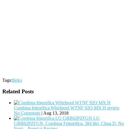
Tags:
Beko
Related Posts
Combina frigorifica Whirlpool WTNF 92O MX H review
No Comments
|
Aug 13, 2018
LG
GBB62PZFGN, Combina Frigorifica, 384 litri, Clasa D, No
Frost – Pareri si Review