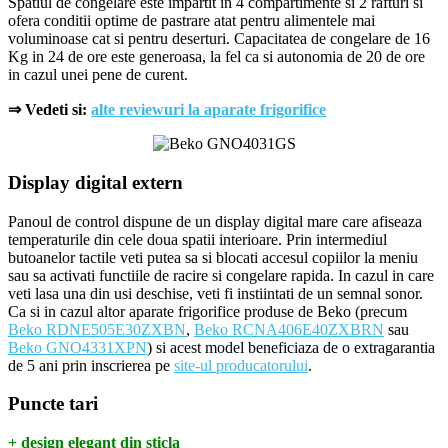
Spatiul de congelare este impartit in 4 compartimente si 2 rafturi si
ofera conditii optime de pastrare atat pentru alimentele mai
voluminoase cat si pentru deserturi. Capacitatea de congelare de 16
Kg in 24 de ore este generoasa, la fel ca si autonomia de 20 de ore
in cazul unei pene de curent.
⇒ Vedeti si:
alte reviewuri la aparate frigorifice
Display digital extern
Panoul de control dispune de un display digital mare care afiseaza
temperaturile din cele doua spatii interioare. Prin intermediul
butoanelor tactile veti putea sa si blocati accesul copiilor la meniu
sau sa activati functiile de racire si congelare rapida. In cazul in care
veti lasa una din usi deschise, veti fi instiintati de un semnal sonor.
Ca si in cazul altor aparate frigorifice produse de Beko (precum
Beko RDNE505E30ZXBN
,
Beko RCNA406E40ZXBRN
sau
Beko GNO4331XPN
) si acest model beneficiaza de o extragarantia
de 5 ani prin inscrierea pe
site-ul producatorului
.
Puncte tari
+ design elegant din sticla