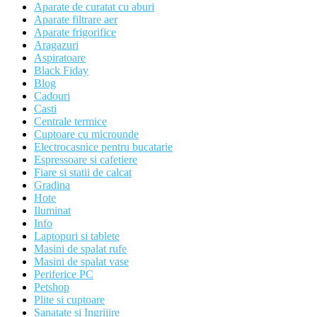
Aparate de curatat cu aburi
Aparate filtrare aer
Aparate frigorifice
Aragazuri
Aspiratoare
Black Fiday
Blog
Cadouri
Casti
Centrale termice
Cuptoare cu microunde
Electrocasnice pentru bucatarie
Espressoare si cafetiere
Fiare si statii de calcat
Gradina
Hote
Iluminat
Info
Laptopuri si tablete
Masini de spalat rufe
Masini de spalat vase
Periferice PC
Petshop
Plite si cuptoare
Sanatate si Ingrijire