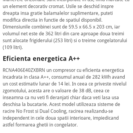
un element decorativ cromat. Usile se deschid inspre
dreapta insa gratie balamalelor suplimentare, puteti
modifica directia in functie de spatiul disponibil.
Dimensiunile combinei sunt de 59.5 x 66.5 x 203 cm, iar
volumul net este de 362 litri din care aproape doua treimi
sunt alocate frigiderului (253 litri) si o treime congelatorului
(109 litri).
Eficienta energetica A++
RCNA406E40ZXBRN un compresor cu eficienta energetica
incadrata in clasa A++, consumul anual de 282 kWh avand
un cost estimativ lunar de 14 lei. In ceea ce priveste nivelul
zgomotului, acesta are o valoare de 38 dB, ceea ce
inseamna ca nu veti fi deranjati chiar daca veti lasa usa
deschisa la bucatarie. Acest model utilizeaza sisteme de
racire No Frost si Dual Cooling, racirea realizandu-se
independent in cele doua spatii interioare, impiedicand
astfel formarea ghetii in congelator.