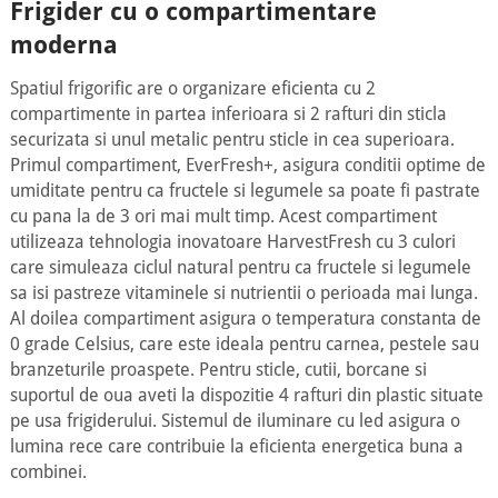
Frigider cu o compartimentare
moderna
Spatiul frigorific are o organizare eficienta cu 2
compartimente in partea inferioara si 2 rafturi din sticla
securizata si unul metalic pentru sticle in cea superioara.
Primul compartiment, EverFresh+, asigura conditii optime de
umiditate pentru ca fructele si legumele sa poate fi pastrate
cu pana la de 3 ori mai mult timp. Acest compartiment
utilizeaza tehnologia inovatoare HarvestFresh cu 3 culori
care simuleaza ciclul natural pentru ca fructele si legumele
sa isi pastreze vitaminele si nutrientii o perioada mai lunga.
Al doilea compartiment asigura o temperatura constanta de
0 grade Celsius, care este ideala pentru carnea, pestele sau
branzeturile proaspete. Pentru sticle, cutii, borcane si
suportul de oua aveti la dispozitie 4 rafturi din plastic situate
pe usa frigiderului. Sistemul de iluminare cu led asigura o
lumina rece care contribuie la eficienta energetica buna a
combinei.