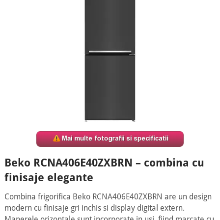
Beko RCNA406E40ZXBRN – combina cu
finisaje elegante
Combina frigorifica Beko RCNA406E40ZXBRN are un design
modern cu finisaje gri inchis si display digital extern.
Manerele orizontale sunt incorporate in usi, fiind marcate cu