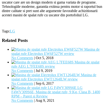
uscator care are un design modern si gama variata de programe.
Tehnologiile moderne, garantia extinsa pentru motor si raportul bun
dintre calitate si pret sunt alte argumente favorabile achizitionarii
acestei masini de spalat rufe cu uscator din portofoliul LG.
Tags:
LG
Related Posts
Masina de
spalat rufe Electrolux EW6F527W review
No Comments
|
Oct 5, 2018
Masina de spalat
rufe AEG L7FEE68S review
No Comments
|
Jul 9, 2019
Masina de
spalat rufe Electrolux EWT1264ILW review
No Comments
|
Sep 6, 2017
LG
F4WV309S6E, Masina de spalat rufe, 9 Kg, Clasa B, 1400
RPM – Pareri si Review
No Comments
|
Aug 9, 2021