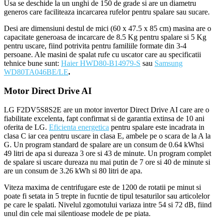
Usa se deschide la un unghi de 150 de grade si are un diametru
generos care faciliteaza incarcarea rufelor pentru spalare sau sucare.
Desi are dimensiuni destul de mici (60 x 47.5 x 85 cm) masina are o
capacitate generoasa de incarcare de 8.5 Kg pentru spalare si 5 Kg
pentru uscare, fiind potrivita pentru familiile formate din 3-4
persoane. Ale masini de spalat rufe cu uscator care au specificatii
tehnice bune sunt:
Haier HWD80-B14979-S
sau
Samsung
WD80TA046BE/LE
.
Motor Direct Drive AI
LG F2DV5S8S2E are un motor invertor Direct Drive AI care are o
fiabilitate excelenta, fapt confirmat si de garantia extinsa de 10 ani
oferita de LG.
Eficienta energetica
pentru spalare este incadrata in
clasa C iar cea pentru uscare in clasa E, ambele pe o scara de la A la
G. Un program standard de spalare are un consum de 0.64 kWhsi
49 litri de apa si dureaza 3 ore si 43 de minute. Un program complet
de spalare si uscare dureaza nu mai putin de 7 ore si 40 de minute si
are un consum de 3.26 kWh si 80 litri de apa.
Viteza maxima de centrifugare este de 1200 de rotatii pe minut si
poate fi setata in 5 trepte in fucntie de tipul tesaturilor sau articolelor
pe care le spalati. Nivelul zgomotului variaza intre 54 si 72 dB, fiind
unul din cele mai silentioase modele de pe piata.