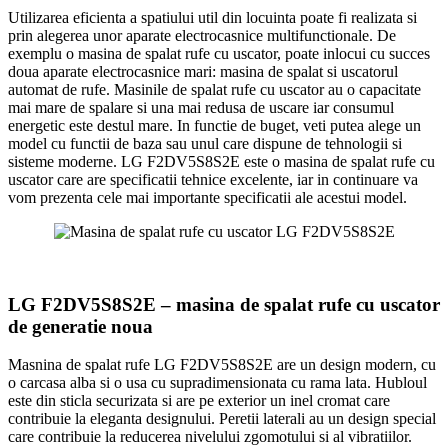
Utilizarea eficienta a spatiului util din locuinta poate fi realizata si
prin alegerea unor aparate electrocasnice multifunctionale. De
exemplu o masina de spalat rufe cu uscator, poate inlocui cu succes
doua aparate electrocasnice mari: masina de spalat si uscatorul
automat de rufe. Masinile de spalat rufe cu uscator au o capacitate
mai mare de spalare si una mai redusa de uscare iar consumul
energetic este destul mare. In functie de buget, veti putea alege un
model cu functii de baza sau unul care dispune de tehnologii si
sisteme moderne. LG F2DV5S8S2E este o masina de spalat rufe cu
uscator care are specificatii tehnice excelente, iar in continuare va
vom prezenta cele mai importante specificatii ale acestui model.
LG F2DV5S8S2E – masina de spalat rufe cu uscator
de generatie noua
Masnina de spalat rufe LG F2DV5S8S2E are un design modern, cu
o carcasa alba si o usa cu supradimensionata cu rama lata. Hubloul
este din sticla securizata si are pe exterior un inel cromat care
contribuie la eleganta designului. Peretii laterali au un design special
care contribuie la reducerea nivelului zgomotului si al vibratiilor.