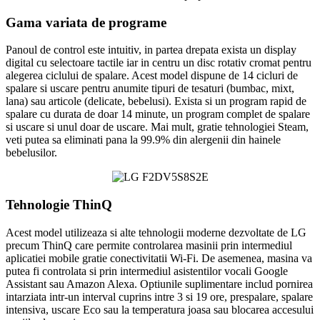
Gama variata de programe
Panoul de control este intuitiv, in partea drepata exista un display
digital cu selectoare tactile iar in centru un disc rotativ cromat pentru
alegerea ciclului de spalare. Acest model dispune de 14 cicluri de
spalare si uscare pentru anumite tipuri de tesaturi (bumbac, mixt,
lana) sau articole (delicate, bebelusi). Exista si un program rapid de
spalare cu durata de doar 14 minute, un program complet de spalare
si uscare si unul doar de uscare. Mai mult, gratie tehnologiei Steam,
veti putea sa eliminati pana la 99.9% din alergenii din hainele
bebelusilor.
Tehnologie ThinQ
Acest model utilizeaza si alte tehnologii moderne dezvoltate de LG
precum ThinQ care permite controlarea masinii prin intermediul
aplicatiei mobile gratie conectivitatii Wi-Fi. De asemenea, masina va
putea fi controlata si prin intermediul asistentilor vocali Google
Assistant sau Amazon Alexa. Optiunile suplimentare includ pornirea
intarziata intr-un interval cuprins intre 3 si 19 ore, prespalare, spalare
intensiva, uscare Eco sau la temperatura joasa sau blocarea accesului