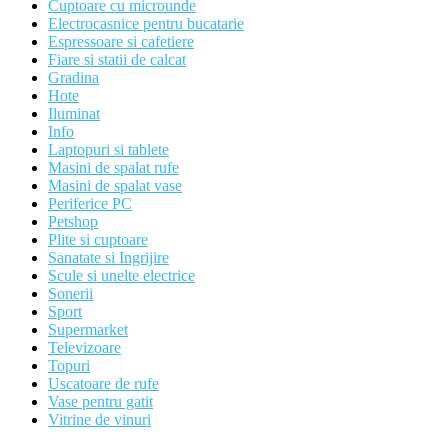
Cuptoare cu microunde
Electrocasnice pentru bucatarie
Espressoare si cafetiere
Fiare si statii de calcat
Gradina
Hote
Iluminat
Info
Laptopuri si tablete
Masini de spalat rufe
Masini de spalat vase
Periferice PC
Petshop
Plite si cuptoare
Sanatate si Ingrijire
Scule si unelte electrice
Sonerii
Sport
Supermarket
Televizoare
Topuri
Uscatoare de rufe
Vase pentru gatit
Vitrine de vinuri