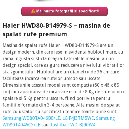
Haier HWD80-B14979-S – masina de
spalat rufe premium
Masina de spalat rufe Haier HWD80-B14979-S are un
design modern, din care iese in evidenta hubloul mare, cu
rama ingusta si sticla neagra. Lateralele masinii au un
design special, care asigura reducerea nivelului vibratiilor
si a zgomotului. Hubloul are un diametru de 36 cm care
faciliteaza incarcarea rufelor umede sau uscate.
Dimensiunile acestui model sunt compacte (60 x 46 x 85
cm) iar capacitatea de incarcare este de 8 Kg de rufe pentru
spalare si 5 Kg pentru uscare, fiind potrivita pentru
familiile formate din 3-4 persoane. Alte masini de spalat
rufe cu uscator cu specificatii tehnice foarte bune sunt:
Samsung WD80TA046BE/LE
,
LG F4J3TM5WE
,
Samsung
WD80T4046CX/LE
sau
Toshiba TWD-BJ90W4
.