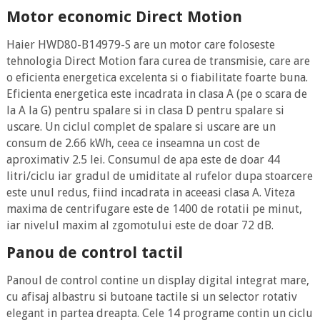
Motor economic Direct Motion
Haier HWD80-B14979-S are un motor care foloseste
tehnologia Direct Motion fara curea de transmisie, care are
o eficienta energetica excelenta si o fiabilitate foarte buna.
Eficienta energetica este incadrata in clasa A (pe o scara de
la A la G) pentru spalare si in clasa D pentru spalare si
uscare. Un ciclul complet de spalare si uscare are un
consum de 2.66 kWh, ceea ce inseamna un cost de
aproximativ 2.5 lei. Consumul de apa este de doar 44
litri/ciclu iar gradul de umiditate al rufelor dupa stoarcere
este unul redus, fiind incadrata in aceeasi clasa A. Viteza
maxima de centrifugare este de 1400 de rotatii pe minut,
iar nivelul maxim al zgomotului este de doar 72 dB.
Panou de control tactil
Panoul de control contine un display digital integrat mare,
cu afisaj albastru si butoane tactile si un selector rotativ
elegant in partea dreapta. Cele 14 programe contin un ciclu