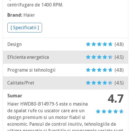
centrifugare de 1400 RPM.
Brand:
Haier
[ Specificatii ]
Design
(4.8)
Eficienta energetica
(4.5)
Programe si tehnologii
(4.8)
Calitate/Pret
(4.5)
4.7
Sumar
Haier HWD80-B14979-S este o masina
de spalat rufe cu uscator care are un
design premium si un motor fiabil si
economic. Panoul de control inuitiv, tehnologiile de
ultima generatie si functiile si programele variate sunt