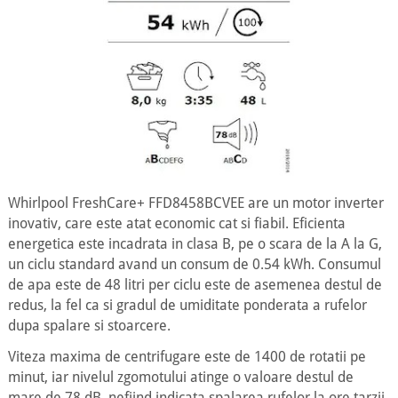
Whirlpool FreshCare+ FFD8458BCVEE are un motor inverter
inovativ, care este atat economic cat si fiabil. Eficienta
energetica este incadrata in clasa B, pe o scara de la A la G,
un ciclu standard avand un consum de 0.54 kWh. Consumul
de apa este de 48 litri per ciclu este de asemenea destul de
redus, la fel ca si gradul de umiditate ponderata a rufelor
dupa spalare si stoarcere.
Viteza maxima de centrifugare este de 1400 de rotatii pe
minut, iar nivelul zgomotului atinge o valoare destul de
mare de 78 dB, nefiind indicata spalarea rufelor la ore tarzii.