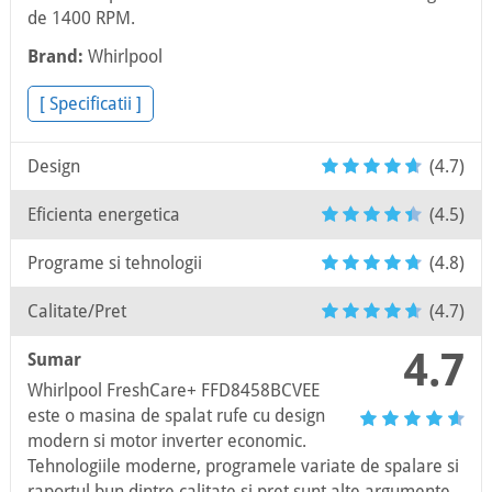
de 1400 RPM.
Brand:
Whirlpool
[ Specificatii ]
Design
(4.7)
Eficienta energetica
(4.5)
Programe si tehnologii
(4.8)
Calitate/Pret
(4.7)
4.7
Sumar
Whirlpool FreshCare+ FFD8458BCVEE
este o masina de spalat rufe cu design
modern si motor inverter economic.
Tehnologiile moderne, programele variate de spalare si
raportul bun dintre calitate si pret sunt alte argumente