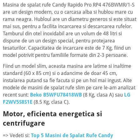
Masina de spalat rufe Candy Rapido Pro RP4 476BWMR/1-S
are un design modern, cu o carcasa alba si hublou mare cu
rama neagra. Hubloul are un diametru generos si este situat
mai sus, pentru a facilita incarcarea si descarcarea rufelor.
Tamburul din otel inoxidabil are un volum de 48 litri si
dispune de un un design special, pentru protejarea
tesaturilor. Capacitatea de incarcare este de 7 Kg, fiind un
model potrivit pentru familiile formate din 2-3 persoane.
Fiind un model slim, aceasta masina are latime si inaltime
standard (60 x 85 cm) si o adancime de doar 45 cm,
instalarea putand sa fie facuta si pe un hol mai ingust. Alte
modele de masini de spalat rufe slim pe care le-am analizat
recent sunt:
Beko B5WFU78418WB
(8 Kg, clasa A) sau
LG
F2WV5S8S1E
(8.5 Kg, clasa C).
Motor, eficienta energetica si
centrifugare
=> Vedeti si:
Top 5 Masini de Spalat Rufe Candy