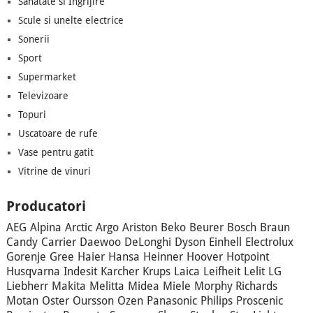
Sanatate si Ingrijire
Scule si unelte electrice
Sonerii
Sport
Supermarket
Televizoare
Topuri
Uscatoare de rufe
Vase pentru gatit
Vitrine de vinuri
Producatori
AEG
Alpina
Arctic
Argo
Ariston
Beko
Beurer
Bosch
Braun
Candy
Carrier
Daewoo
DeLonghi
Dyson
Einhell
Electrolux
Gorenje
Gree
Haier
Hansa
Heinner
Hoover
Hotpoint
Husqvarna
Indesit
Karcher
Krups
Laica
Leifheit
Lelit
LG
Liebherr
Makita
Melitta
Midea
Miele
Morphy Richards
Motan
Oster
Oursson
Ozen
Panasonic
Philips
Proscenic