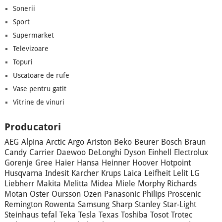
Sonerii
Sport
Supermarket
Televizoare
Topuri
Uscatoare de rufe
Vase pentru gatit
Vitrine de vinuri
Producatori
AEG
Alpina
Arctic
Argo
Ariston
Beko
Beurer
Bosch
Braun
Candy
Carrier
Daewoo
DeLonghi
Dyson
Einhell
Electrolux
Gorenje
Gree
Haier
Hansa
Heinner
Hoover
Hotpoint
Husqvarna
Indesit
Karcher
Krups
Laica
Leifheit
Lelit
LG
Liebherr
Makita
Melitta
Midea
Miele
Morphy Richards
Motan
Oster
Oursson
Ozen
Panasonic
Philips
Proscenic
Remington
Rowenta
Samsung
Sharp
Stanley
Star-Light
Steinhaus
tefal
Teka
Tesla
Texas
Toshiba
Tosot
Trotec