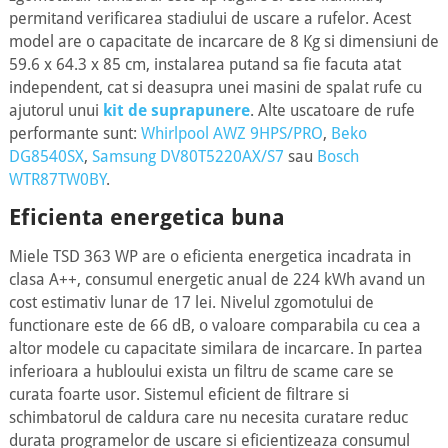
permitand verificarea stadiului de uscare a rufelor. Acest
model are o capacitate de incarcare de 8 Kg si dimensiuni de
59.6 x 64.3 x 85 cm, instalarea putand sa fie facuta atat
independent, cat si deasupra unei masini de spalat rufe cu
ajutorul unui
kit de suprapunere
. Alte uscatoare de rufe
performante sunt:
Whirlpool AWZ 9HPS/PRO
,
Beko
DG8540SX
,
Samsung DV80T5220AX/S7
sau
Bosch
WTR87TW0BY
.
Eficienta energetica buna
Miele TSD 363 WP are o eficienta energetica incadrata in
clasa A++, consumul energetic anual de 224 kWh avand un
cost estimativ lunar de 17 lei. Nivelul zgomotului de
functionare este de 66 dB, o valoare comparabila cu cea a
altor modele cu capacitate similara de incarcare. In partea
inferioara a hubloului exista un filtru de scame care se
curata foarte usor. Sistemul eficient de filtrare si
schimbatorul de caldura care nu necesita curatare reduc
durata programelor de uscare si eficientizeaza consumul