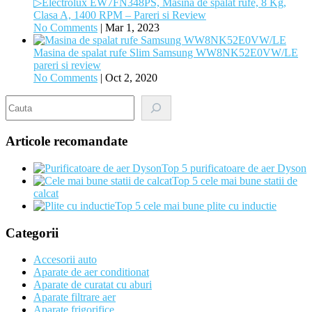
▷Electrolux EW7FN348PS, Masina de spalat rufe, 8 Kg,
Clasa A, 1400 RPM – Pareri si Review
No Comments
|
Mar 1, 2023
Masina de spalat rufe Slim Samsung WW8NK52E0VW/LE
pareri si review
No Comments
|
Oct 2, 2020
Search
Articole recomandate
Top 5 purificatoare de aer Dyson
Top 5 cele mai bune statii de
calcat
Top 5 cele mai bune plite cu inductie
Categorii
Accesorii auto
Aparate de aer conditionat
Aparate de curatat cu aburi
Aparate filtrare aer
Aparate frigorifice