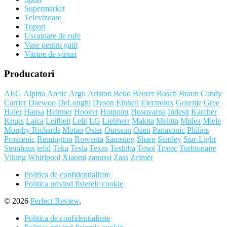
Supermarket
Televizoare
Topuri
Uscatoare de rufe
Vase pentru gatit
Vitrine de vinuri
Producatori
AEG
Alpina
Arctic
Argo
Ariston
Beko
Beurer
Bosch
Braun
Candy
Carrier
Daewoo
DeLonghi
Dyson
Einhell
Electrolux
Gorenje
Gree
Haier
Hansa
Heinner
Hoover
Hotpoint
Husqvarna
Indesit
Karcher
Krups
Laica
Leifheit
Lelit
LG
Liebherr
Makita
Melitta
Midea
Miele
Morphy Richards
Motan
Oster
Oursson
Ozen
Panasonic
Philips
Proscenic
Remington
Rowenta
Samsung
Sharp
Stanley
Star-Light
Steinhaus
tefal
Teka
Tesla
Texas
Toshiba
Tosot
Trotec
Turbionaire
Viking
Whirlpool
Xiaomi
zanussi
Zass
Zelmer
Politica de confidentialitate
Politica privind fisierele cookie
© 2026
Perfect Review
.
Politica de confidentialitate