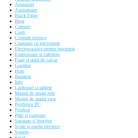
Aragazuri
Aspiratoare
Black Fiday
Blog
Cadouri
Casti
Centrale termice
Cuptoare cu microunde
Electrocasnice pentru bucatarie
Espressoare si cafetiere
Fiare si statii de calcat
Gradina
Hote
Iluminat
Info
Laptopuri si tablete
Masini de spalat rufe
Masini de spalat vase
Periferice PC
Petshop
Plite si cuptoare
Sanatate si Ingrijire
Scule si unelte electrice
Sonerii
Sport