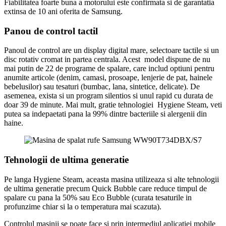
Fiabilitatea foarte buna a motorului este confirmata si de garantatia
extinsa de 10 ani oferita de Samsung.
Panou de control tactil
Panoul de control are un display digital mare, selectoare tactile si un
disc rotativ cromat in partea centrala. Acest model dispune de nu
mai putin de 22 de programe de spalare, care includ optiuni pentru
anumite articole (denim, camasi, prosoape, lenjerie de pat, hainele
bebelusilor) sau tesaturi (bumbac, lana, sintetice, delicate). De
asemenea, exista si un program silentios si unul rapid cu durata de
doar 39 de minute. Mai mult, gratie tehnologiei Hygiene Steam, veti
putea sa indepaetati pana la 99% dintre bacteriile si alergenii din
haine.
Tehnologii de ultima generatie
Pe langa Hygiene Steam, aceasta masina utilizeaza si alte tehnologii
de ultima generatie precum Quick Bubble care reduce timpul de
spalare cu pana la 50% sau Eco Bubble (curata tesaturile in
profunzime chiar si la o temperatura mai scazuta).
Controlul masinii se poate face si prin intermediul aplicatiei mobile