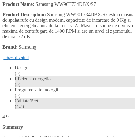
Product Name:
Samsung WW90T734DBX/S7
Product Description:
Samsung WW90T734DBX/S7 este o masina
de spalat rufe cu design modern, capacitate de incarcare de 9 Kg si
eficienta energetica incadrata in clasa A. Masina dispune de o viteza
maxima de centrifugare de 1400 RPM si are un nivel al zgomotului
de doar 72 dB.
Brand:
Samsung
[ Specificatii ]
Design
(5)
Eficienta energetica
(5)
Programe si tehnologii
(5)
Calitate/Pret
(4.7)
4.9
Summary