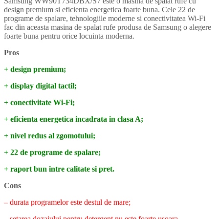
Samsung WW90T734DBX/S7 este o masina de spalat rufe cu
design premium si eficienta energetica foarte buna. Cele 22 de
programe de spalare, tehnologiile moderne si conectivitatea Wi-Fi
fac din aceasta masina de spalat rufe produsa de Samsung o alegere
foarte buna pentru orice locuinta moderna.
Pros
+ design premium;
+ display digital tactil;
+ conectivitate Wi-Fi;
+ eficienta energetica incadrata in clasa A;
+ nivel redus al zgomotului;
+ 22 de programe de spalare;
+ raport bun intre calitate si pret.
Cons
– durata programelor este destul de mare;
– setarea dozajului pentru detergent nu este foarte usoara.