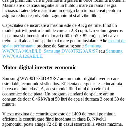
design premium, care ii permite integrarea in orice locuinta moderna.
Masina are o carcasa argintie si un hublou mare cu rama neagra
lucioasa. Lateralele masinii au un design bon in box creat pentru a
asigura reducerea nivelului zgomotului si al vibratiilor.
Capacitatea de incarcare a masinii este de 9 Kg de rufe, fiind un
model potrivit pentru familiile care au 2-3 copii. Un volum generos
inseamna si dimensiuni mai mari ( 60 x 55 x 85 cm), astfel ca va
trebui sa ii alocati un spatiu mai mare pentru instalare. Alte
masini de
spalat performante
produse de Samsung sunt:
Samsung
WW70TA046AE/LE
,
Samsung DV80T5220AX/S7
sau
Samsung
WW70AA126AE/LE
.
Motor digital inverter economic
Samsung WW90T734DBX/S7 are un motor digital inverter care
este fiabil, economic si silentios. Eficienta energetica este incadrata
in cea mai bun clasa, A, acest model fiind unul din cele mai
economice de pe piata. Un program standard de spalare are un
consum de doar 0.46 kWh si 50 litri de apa si dureaza 3 ore si 38 de
minute.
Viteza maxima de centrifugare este de 1400 de rotatii pe minut,
eficienta la centrifugare fiind incadrata in clasa B. Nivelul
zgomotului poate atinge 72 dB in cazul stoarcerii la viteza maxima.