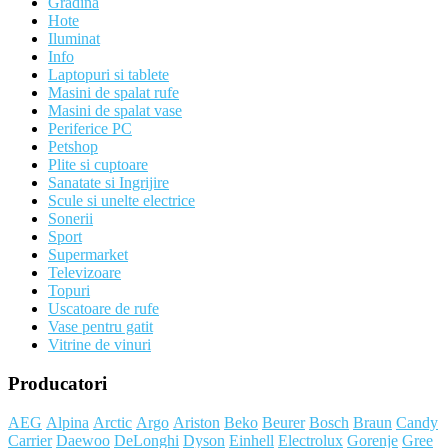
Gradina
Hote
Iluminat
Info
Laptopuri si tablete
Masini de spalat rufe
Masini de spalat vase
Periferice PC
Petshop
Plite si cuptoare
Sanatate si Ingrijire
Scule si unelte electrice
Sonerii
Sport
Supermarket
Televizoare
Topuri
Uscatoare de rufe
Vase pentru gatit
Vitrine de vinuri
Producatori
AEG
Alpina
Arctic
Argo
Ariston
Beko
Beurer
Bosch
Braun
Candy
Carrier
Daewoo
DeLonghi
Dyson
Einhell
Electrolux
Gorenje
Gree