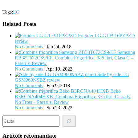
Tags:
LG
Related Posts
Frigider LG GTF916PZPZD
review
No Comments
|
Jan 24, 2018
Samsung
RB38T672CS9/EF, Combina Frigorifica, 385 litri, Clasa C –
Pareri si Review
No Comments
|
Apr 19, 2022
Side by side LG
GSM960NSBZ review
No Comments
|
Feb 9, 2018
Beko
B3RCNA404HXB, Combina Frigorifica, 355 litri, Clasa E,
No Frost – Pareri si Review
No Comments
|
Sep 23, 2022
Search
Articole recomandate