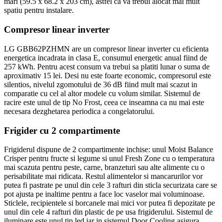
mari (59.5 x 68.2 x 203 cm), astfel ca va trebui alocat mai mult
spatiu pentru instalare.
Compresor linear inverter
LG GBB62PZHMN are un compresor linear inverter cu eficienta
energetica incadrata in clasa E, consumul energetic anual fiind de
257 kWh. Pentru acest consum va trebui sa platiti lunar o suma de
aproximativ 15 lei. Desi nu este foarte economic, compresorul este
silentios, nivelul zgomotului de 36 dB fiind mult mai scazut in
comparatie cu cel al altor modele cu volum similar. Sistemul de
racire este unul de tip No Frost, ceea ce inseamna ca nu mai este
necesara dezghetarea periodica a congelatorului.
Frigider cu 2 compartimente
Frigiderul dispune de 2 compartimente inchise: unul Moist Balance
Crisper pentru fructe si legume si unul Fresh Zone cu o temperatura
mai scazuta pentru peste, carne, branzeturi sau alte alimente cu o
perisabilitate mai ridicata. Restul alimentelor si mancarurilor vor
putea fi pastrate pe unul din cele 3 rafturi din sticla securizata care se
pot ajusta pe inaltime pentru a face loc vaselor mai voluminoase.
Sticlele, recipientele si borcanele mai mici vor putea fi depozitate pe
unul din cele 4 rafturi din plastic de pe usa frigiderului. Sistemul de
iluminare este unul tip led iar in sistemul Door Cooling asigura