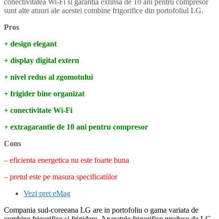
conectivitatea Wi-Fi si garantia extinsa de 10 ani pentru compresor
sunt alte atuuri ale acestei combine frigorifice din portofoliul LG.
Pros
+ design elegant
+ display digital extern
+ nivel redus al zgomotului
+ frigider bine organizat
+ conectivitate Wi-Fi
+ extragarantie de 10 ani pentru compresor
Cons
– eficienta energetica nu este foarte buna
– pretul este pe masura specificatiilor
Vezi pret eMag
Compania sud-coreeana LG are in portofoliu o gama variata de
combine frigorifice si frigidere. Aparatele frigorifice produse de LG