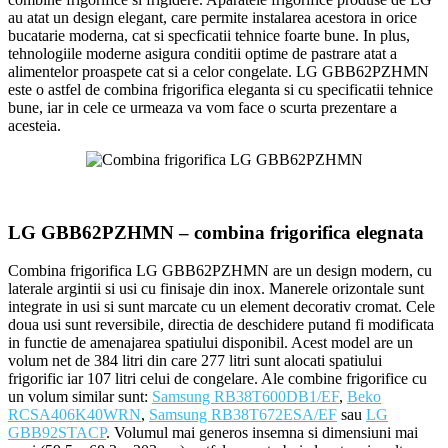
au atat un design elegant, care permite instalarea acestora in orice
bucatarie moderna, cat si specficatii tehnice foarte bune. In plus,
tehnologiile moderne asigura conditii optime de pastrare atat a
alimentelor proaspete cat si a celor congelate. LG GBB62PZHMN
este o astfel de combina frigorifica eleganta si cu specificatii tehnice
bune, iar in cele ce urmeaza va vom face o scurta prezentare a
acesteia.
LG GBB62PZHMN – combina frigorifica elegnata
Combina frigorifica LG GBB62PZHMN are un design modern, cu
laterale argintii si usi cu finisaje din inox. Manerele orizontale sunt
integrate in usi si sunt marcate cu un element decorativ cromat. Cele
doua usi sunt reversibile, directia de deschidere putand fi modificata
in functie de amenajarea spatiului disponibil. Acest model are un
volum net de 384 litri din care 277 litri sunt alocati spatiului
frigorific iar 107 litri celui de congelare. Ale combine frigorifice cu
un volum similar sunt:
Samsung RB38T600DB1/EF
,
Beko
RCSA406K40WRN
,
Samsung RB38T672ESA/EF
sau
LG
GBB92STACP
. Volumul mai generos insemna si dimensiuni mai