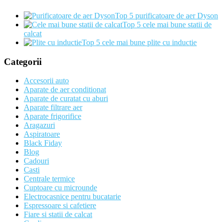
Top 5 purificatoare de aer Dyson
Top 5 cele mai bune statii de
calcat
Top 5 cele mai bune plite cu inductie
Categorii
Accesorii auto
Aparate de aer conditionat
Aparate de curatat cu aburi
Aparate filtrare aer
Aparate frigorifice
Aragazuri
Aspiratoare
Black Fiday
Blog
Cadouri
Casti
Centrale termice
Cuptoare cu microunde
Electrocasnice pentru bucatarie
Espressoare si cafetiere
Fiare si statii de calcat