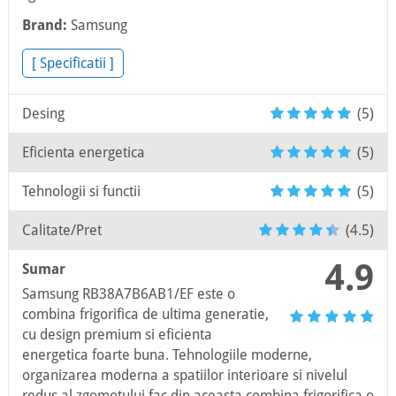
Brand:
Samsung
[ Specificatii ]
Desing
(5)
Eficienta energetica
(5)
Tehnologii si functii
(5)
Calitate/Pret
(4.5)
4.9
Sumar
Samsung RB38A7B6AB1/EF este o
combina frigorifica de ultima generatie,
cu design premium si eficienta
energetica foarte buna. Tehnologiile moderne,
organizarea moderna a spatiilor interioare si nivelul
redus al zgomotului fac din aceasta combina frigorifica o