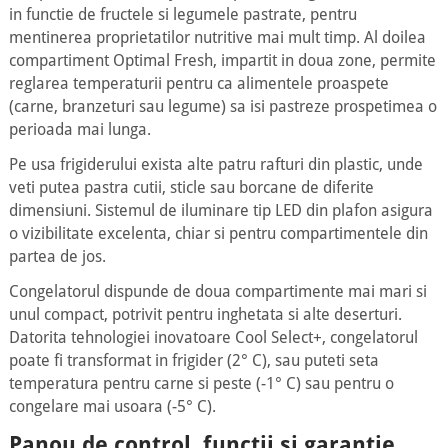
in functie de fructele si legumele pastrate, pentru
mentinerea proprietatilor nutritive mai mult timp. Al doilea
compartiment Optimal Fresh, impartit in doua zone, permite
reglarea temperaturii pentru ca alimentele proaspete
(carne, branzeturi sau legume) sa isi pastreze prospetimea o
perioada mai lunga.
Pe usa frigiderului exista alte patru rafturi din plastic, unde
veti putea pastra cutii, sticle sau borcane de diferite
dimensiuni. Sistemul de iluminare tip LED din plafon asigura
o vizibilitate excelenta, chiar si pentru compartimentele din
partea de jos.
Congelatorul dispunde de doua compartimente mai mari si
unul compact, potrivit pentru inghetata si alte deserturi.
Datorita tehnologiei inovatoare Cool Select+, congelatorul
poate fi transformat in frigider (2° C), sau puteti seta
temperatura pentru carne si peste (-1° C) sau pentru o
congelare mai usoara (-5° C).
Panou de control, functii si garantie