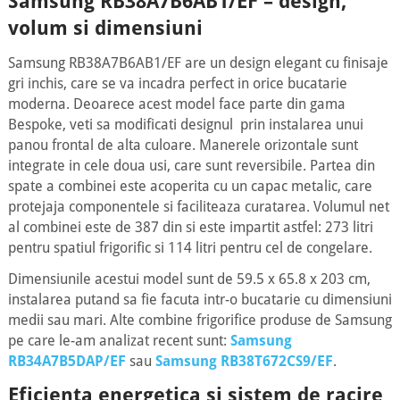
Samsung RB38A7B6AB1/EF – design,
volum si dimensiuni
Samsung RB38A7B6AB1/EF are un design elegant cu finisaje
gri inchis, care se va incadra perfect in orice bucatarie
moderna. Deoarece acest model face parte din gama
Bespoke, veti sa modificati designul prin instalarea unui
panou frontal de alta culoare. Manerele orizontale sunt
integrate in cele doua usi, care sunt reversibile. Partea din
spate a combinei este acoperita cu un capac metalic, care
protejaja componentele si faciliteaza curatarea. Volumul net
al combinei este de 387 din si este impartit astfel: 273 litri
pentru spatiul frigorific si 114 litri pentru cel de congelare.
Dimensiunile acestui model sunt de 59.5 x 65.8 x 203 cm,
instalarea putand sa fie facuta intr-o bucatarie cu dimensiuni
medii sau mari. Alte combine frigorifice produse de Samsung
pe care le-am analizat recent sunt:
Samsung
RB34A7B5DAP/EF
sau
Samsung RB38T672CS9/EF
.
Eficienta energetica si sistem de racire