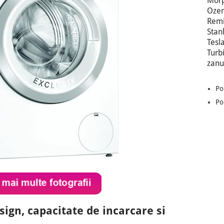
Morp
Oze
Remi
Stan
Tesl
Turb
zanu
Po
Po
gn, capacitate de incarcare si