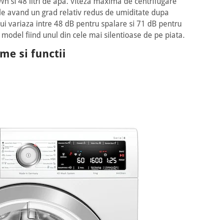
 si 48 litri de apa. Viteza maxima de centrifugare
ele avand un grad relativ redus de umiditate dupa
ui variaza intre 48 dB pentru spalare si 71 dB pentru
model fiind unul din cele mai silentioase de pe piata.
me si functii