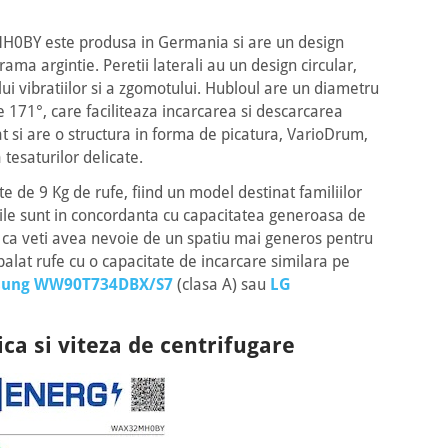
H0BY este produsa in Germania si are un design
ama argintie. Peretii laterali au un design circular,
ui vibratiilor si a zgomotului. Hubloul are un diametru
 171°, care faciliteaza incarcarea si descarcarea
at si are o structura in forma de picatura, VarioDrum,
tesaturilor delicate.
e de 9 Kg de rufe, fiind un model destinat familiilor
le sunt in concordanta cu capacitatea generoasa de
el ca veti avea nevoie de un spatiu mai generos pentru
alat rufe cu o capacitate de incarcare similara pe
ung WW90T734DBX/S7
(clasa A) sau
LG
ca si viteza de centrifugare