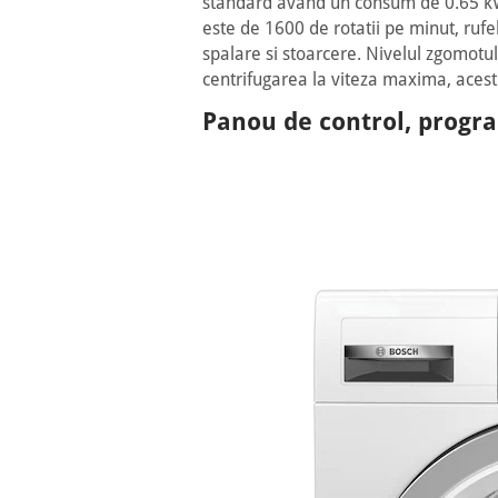
standard avand un consum de 0.65 kWh
este de 1600 de rotatii pe minut, ruf
spalare si stoarcere. Nivelul zgomotul
centrifugarea la viteza maxima, acest 
Panou de control, progra