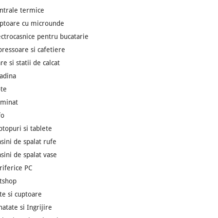
ntrale termice
ptoare cu microunde
ectrocasnice pentru bucatarie
pressoare si cafetiere
re si statii de calcat
adina
te
uminat
fo
ptopuri si tablete
sini de spalat rufe
sini de spalat vase
riferice PC
tshop
ite si cuptoare
natate si Ingrijire