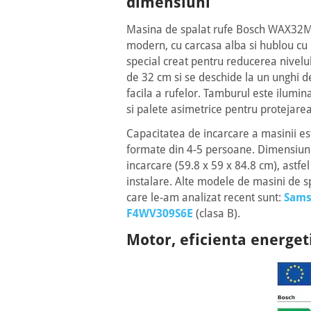
dimensiuni
Masina de spalat rufe Bosch WAX32M
modern, cu carcasa alba si hublou cu r
special creat pentru reducerea nivelul
de 32 cm si se deschide la un unghi de
facila a rufelor. Tamburul este ilumin
si palete asimetrice pentru protejarea 
Capacitatea de incarcare a masinii est
formate din 4-5 persoane. Dimensiuni
incarcare (59.8 x 59 x 84.8 cm), astf
instalare. Alte modele de masini de sp
care le-am analizat recent sunt:
Sams
F4WV309S6E
(clasa B).
Motor, eficienta energeti