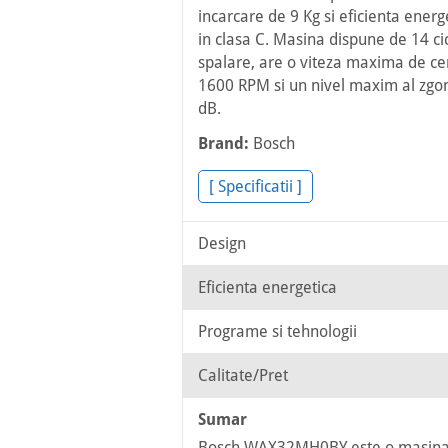
incarcare de 9 Kg si eficienta energ
in clasa C. Masina dispune de 14 cic
spalare, are o viteza maxima de ce
1600 RPM si un nivel maxim al zgo
dB.
Brand:
Bosch
[ Specificatii ]
Design
Eficienta energetica
Programe si tehnologii
Calitate/Pret
Sumar
Bosch WAX32MH0BY este o masina 