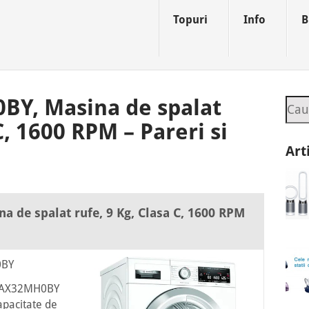
Topuri
Info
B
Y, Masina de spalat
Sea
C, 1600 RPM – Pareri si
Art
de spalat rufe, 9 Kg, Clasa C, 1600 RPM
0BY
WAX32MH0BY
apacitate de