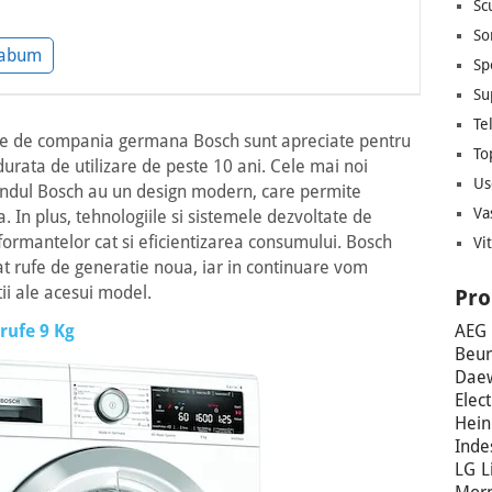
Sc
So
dabum
Sp
Su
Te
se de compania germana Bosch sunt apreciate pentru
To
durata de utilizare de peste 10 ani. Cele mai noi
Us
andul Bosch au un design modern, care permite
Va
a. In plus, tehnologiile si sistemele dezvoltate de
ormantelor cat si eficientizarea consumului. Bosch
Vi
rufe de generatie noua, iar in continuare vom
ii ale acesui model.
Pro
AEG
rufe 9 Kg
Beur
Dae
Elec
Hein
Inde
LG
L