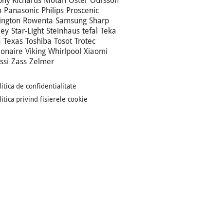
hy Richards
Motan
Oster
Oursson
n
Panasonic
Philips
Proscenic
ngton
Rowenta
Samsung
Sharp
ley
Star-Light
Steinhaus
tefal
Teka
a
Texas
Toshiba
Tosot
Trotec
ionaire
Viking
Whirlpool
Xiaomi
ssi
Zass
Zelmer
litica de confidentialitate
litica privind fisierele cookie