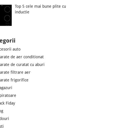
Top 5 cele mai bune plite cu
inductie
egorii
cesorii auto
arate de aer conditionat
arate de curatat cu aburi
arate filtrare aer
arate frigorifice
agazuri
piratoare
ack Fiday
og
douri
sti