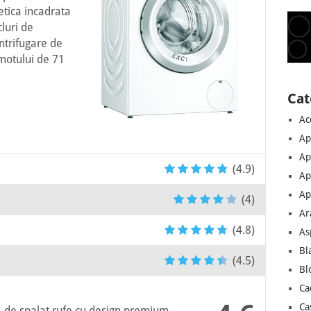
etica incadrata
luri de
ntrifugare de
motului de 71
Cat
Ac
Ap
Ap
(4.9)
Ap
Ap
(4)
Ar
(4.8)
As
Bl
(4.5)
Bl
Ca
Ca
de spalat rufe cu design premium