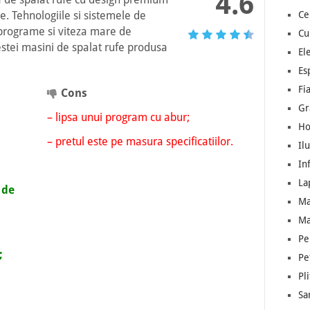
4.6
Ce
e. Tehnologiile si sistemele de
programe si viteza mare de
Cu
estei masini de spalat rufe produsa
El
Es
Fia
Cons
Gr
– lipsa unui program cu abur;
Ho
– pretul este pe masura specificatiilor.
Il
In
La
 de
Ma
Ma
Pe
;
Pe
Pl
Sa