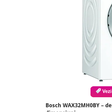
Bosch WAX32MH0BY – desi