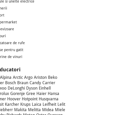
ule si unelte electrice
nerii
ort
permarket
levizoare
puri
catoare de rufe
se pentru gatit
trine de vinuri
ducatori
Alpina
Arctic
Argo
Ariston
Beko
er
Bosch
Braun
Candy
Carrier
woo
DeLonghi
Dyson
Einhell
trolux
Gorenje
Gree
Haier
Hansa
ner
Hoover
Hotpoint
Husqvarna
sit
Karcher
Krups
Laica
Leifheit
Lelit
iebherr
Makita
Melitta
Midea
Miele